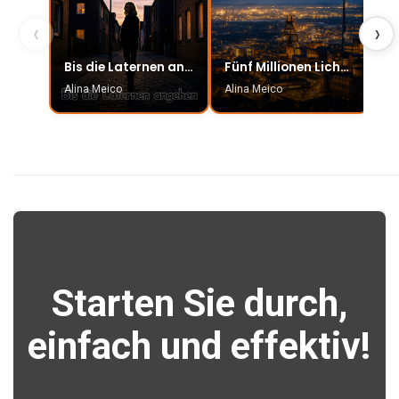
‹
›
Bis die Laternen angehen
Fünf Millionen Lichter
Er
Alina Meico
Alina Meico
Al
Starten Sie durch,
einfach und effektiv!