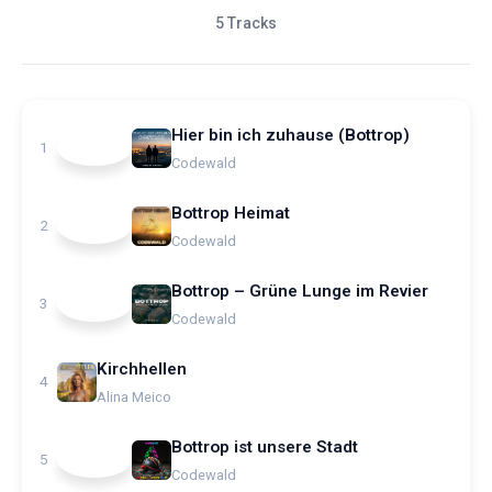
5 Tracks
Hier bin ich zuhause (Bottrop)
1
Codewald
Bottrop Heimat
2
Codewald
Bottrop – Grüne Lunge im Revier
3
Codewald
Kirchhellen
4
Alina Meico
Bottrop ist unsere Stadt
5
Codewald